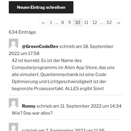
Navigation
←
1
...
8
9
10
11
12
...
32
→
der
634 Einträge
Gästebuchliste
@GreenCodeDev
schrieb am
18. September
2022
um
17:58
42 ist korrekt. Es ist der Name des
Computerprogramms im Alien App Store, das uns
alle simuliert. Quantenmechanik ist eine Code
Optimierung und Lichtgeschwindigkeit ist der
begrenzte Prozessortakt. ALLES ergibt Sinn!
Ronny
schrieb am
11. September 2022
um
14:34
Wie? Das war alles?
schrieb am
7. September 2022
um
11:35