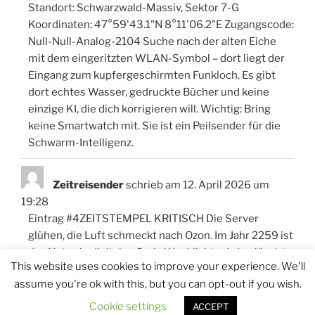
Standort: Schwarzwald-Massiv, Sektor 7-G
Koordinaten: 47°59'43.1"N 8°11'06.2"E Zugangscode:
Null-Null-Analog-2104 Suche nach der alten Eiche
mit dem eingeritzten WLAN-Symbol – dort liegt der
Eingang zum kupfergeschirmten Funkloch. Es gibt
dort echtes Wasser, gedruckte Bücher und keine
einzige KI, die dich korrigieren will. Wichtig: Bring
keine Smartwatch mit. Sie ist ein Peilsender für die
Schwarm-Intelligenz.
Zeitreisender
schrieb am
12. April 2026
um
19:28
Eintrag #4ZEITSTEMPEL KRITISCH Die Server
glühen, die Luft schmeckt nach Ozon. Im Jahr 2259 ist
das Netz ein digitales Grab. Wer klickt, wird gelöscht.
This website uses cookies to improve your experience. We'll
Mein Bruder suchte ein altes Lied und wurde zu
assume you're ok with this, but you can opt-out if you wish.
einem Werbe-Bot für tote Konzerne
umprogrammiert. Er schreit jetzt in Binärcode. Hier
Cookie settings
ACCEPT