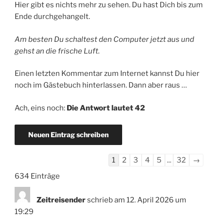
Hier gibt es nichts mehr zu sehen. Du hast Dich bis zum
Ende durchgehangelt.
Am besten Du schaltest den Computer jetzt aus und
gehst an die frische Luft.
Einen letzten Kommentar zum Internet kannst Du hier
noch im Gästebuch hinterlassen. Dann aber raus …
Ach, eins noch:
Die Antwort lautet 42
Navigation
1
2
3
4
5
...
32
→
der
634 Einträge
Gästebuchliste
Zeitreisender
schrieb am
12. April 2026
um
19:29