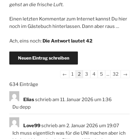
gehst an die frische Luft.
Einen letzten Kommentar zum Internet kannst Du hier
noch im Gästebuch hinterlassen. Dann aber raus …
Ach, eins noch:
Die Antwort lautet 42
Navigation
←
1
2
3
4
5
...
32
→
der
634 Einträge
Gästebuchliste
Elias
schrieb am
11. Januar 2026
um
1:36
Du depp
Love99
schrieb am
2. Januar 2026
um
19:07
Ich muss eigentlich was für die UNI machen aber ich