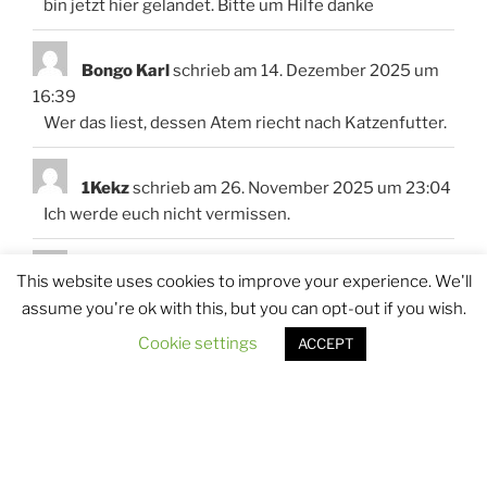
bin jetzt hier gelandet. Bitte um Hilfe danke
Bongo Karl
schrieb am
14. Dezember 2025
um
16:39
Wer das liest, dessen Atem riecht nach Katzenfutter.
1Kekz
schrieb am
26. November 2025
um
23:04
Ich werde euch nicht vermissen.
Florian
schrieb am
19. November 2025
um
This website uses cookies to improve your experience. We'll
15:05
assume you're ok with this, but you can opt-out if you wish.
Hä, was war das den jeztzt, ich glaube das Internet
Cookie settings
ACCEPT
ehat einen Cirkle-Run-Together-Break also Kreis-
Lauf-Zusammen-Bruch RIP an meine
Rechtschreibung
Nargull
schrieb am
18. November 2025
um